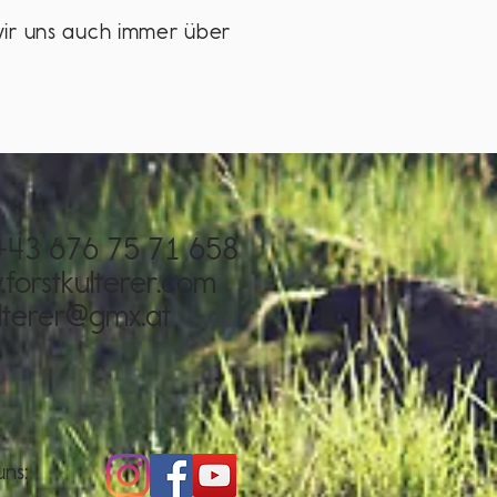
wir uns auch immer über
: +43 676 75 71 658
forstkulterer.com
lterer@gmx.at
uns: