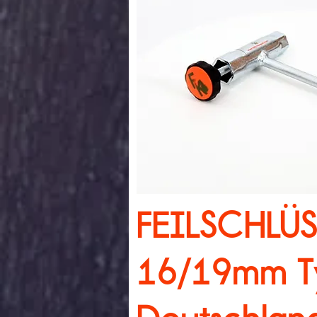
Schnellan
FEILSCHLÜS
16/19mm T