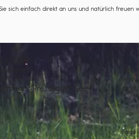
 sich einfach direkt an uns und natürlich freuen 
KULTERER
 Kulterer
Tel.
dorf 26
www.
ermagor-Pressegger See
m.ku
Folge 