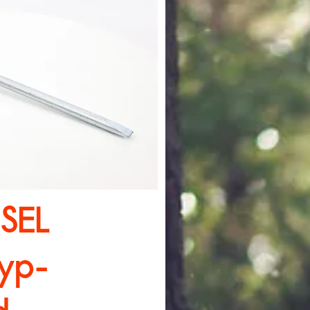
sicht
SEL
yp-