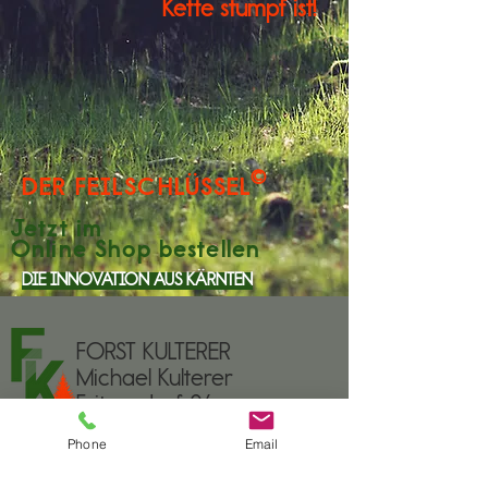
Kette stumpf ist!
©
DER FEILSCHLÜSSEL
Jetzt im
Online Shop bestellen
DIE INNOVATION AUS KÄRNTEN
FORST KULTERER
Michael Kulterer
Fritzendorf 26
9624 Hermagor-
Phone
Email
Pressegger See